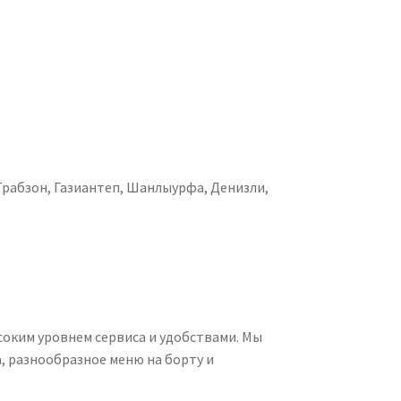
 Трабзон, Газиантеп, Шанлыурфа, Денизли,
соким уровнем сервиса и удобствами. Мы
, разнообразное меню на борту и