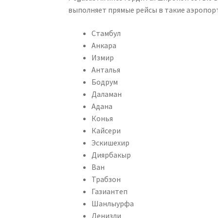
выполняет прямые рейсы в такие аэропорт
Стамбул
Анкара
Измир
Анталья
Бодрум
Даламан
Адана
Конья
Кайсери
Эскишехир
Диярбакыр
Ван
Трабзон
Газиантеп
Шанлыурфа
Денизли