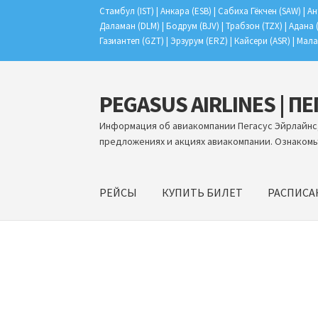
Стамбул (IST) | Анкара (ESB) | Сабиха Гёкчен (SAW) | Ан
Даламан (DLM) | Бодрум (BJV) | Трабзон (TZX) | Адана 
Газиантеп (GZT) | Эрзурум (ERZ) | Кайсери (ASR) | Мала
PEGASUS AIRLINES | П
Перейти
Перейти
к
к
Информация об авиакомпании Пегасус Эйрлайнс,
навигации
содержимому
предложениях и акциях авиакомпании. Ознакомь
РЕЙСЫ
КУПИТЬ БИЛЕТ
РАСПИСА