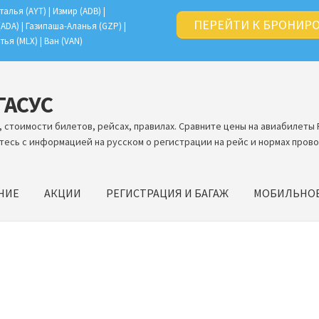
талья (AYT) | Измир (ADB) |
ПЕРЕЙТИ К БРОНИР
(ADA) | Газипаша-Аланья (GZP) |
тья (MLX) | Ван (VAN)
ЕГАСУС
 стоимости билетов, рейсах, правилах. Сравните цены на авиабилеты 
тесь с информацией на русском о регистрации на рейс и нормах прово
НИЕ
АКЦИИ
РЕГИСТРАЦИЯ И БАГАЖ
МОБИЛЬНО