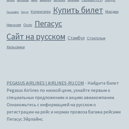
Варна
Варшава
Вена
Венеция
Вильнюс
Воронеж
Гамбург
Купить билет
Копенгаген
Мардин
Ганновер
Генуя
Пегасус
Никосия
Осло
Сайт на русском
Стамбул
Стокгольм
Хельсинки
PEGASUS AIRLINES | AIRLINES-RU.COM
- Найдите билет
Pegasus Airlines по низкой цене, узнайте первым о
специальных предложениях и акциях авиакомпании.
Ознакомьтесь с информацией на русском о
регистрации на рейс и нормах провоза багажа рейсами
Пегасус Эйрлайнс.