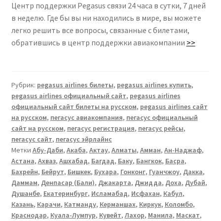
Центр поддержки Pegasus связи 24 часа в сутки, 7 дней
в неделю. Где бы вы ни находились в мире, вы можете
легко решить все вопросы, связанные с билетами,
обратившись в центр поддержки авиакомпании
>>
Рубрик:
pegasus airlines билеты
,
pegasus airlines купить
,
pegasus airlines официальный сайт
,
pegasus airlines
официальный сайт билеты на русском
,
pegasus airlines сайт
на русском
,
пегасус авиакомпания
,
пегасус официальный
сайт на русском
,
пегасус регистрация
,
пегасус рейсы
,
пегасус сайт
,
пегасус эйрлайнс
Метки
Абу-Даби
,
Акаба
,
Актау
,
Алматы
,
Амман
,
Ан-Наджаф
,
Астана
,
Ахваз
,
Ашхабад
,
Багдад
,
Баку
,
Бангкок
,
Басра
,
Бахрейн
,
Бейрут
,
Бишкек
,
Бухара
,
Гонконг
,
Гуанчжоу
,
Дакка
,
Даммам
,
Денпасар (Бали)
,
Джакарта
,
Джидда
,
Доха
,
Дубай
,
Душанбе
,
Екатеринбург
,
Исламабад
,
Исфахан
,
Кабул
,
Казань
,
Карачи
,
Катманду
,
Керманшах
,
Киркук
,
Коломбо
,
Краснодар
,
Куала-Лумпур
,
Кувейт
,
Лахор
,
Манила
,
Маскат
,