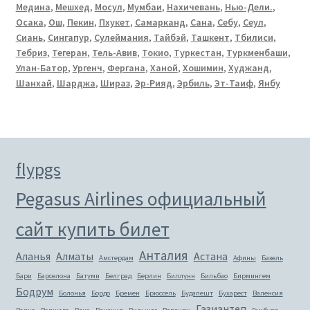
Медина
,
Мешхед
,
Мосул
,
Мумбаи
,
Нахичевань
,
Нью-Дели.
,
Осака
,
Ош
,
Пекин
,
Пхукет
,
Самарканд
,
Сана
,
Себу
,
Сеул
,
Сиань
,
Сингапур
,
Сулеймания
,
Тайбэй
,
Ташкент
,
Тбилиси
,
Тебриз
,
Тегеран
,
Тель-Авив
,
Токио
,
Туркестан
,
Туркменбаши
,
Улан-Батор
,
Ургенч
,
Фергана
,
Ханой
,
Хошимин
,
Худжанд
,
Шанхай
,
Шарджа
,
Шираз
,
Эр-Рияд
,
Эрбиль
,
Эт-Таиф
,
Янбу
flypgs
Pegasus Airlines официальный
сайт купить билет
Анталия
Аланья
Алматы
Астана
Амстердам
Афины
Базель
Бари
Барселона
Батуми
Белград
Берлин
Биллунн
Бильбао
Бирмингем
Бодрум
Болонья
Бордо
Бремен
Брюссель
Будапешт
Бухарест
Валенсия
Газиантеп