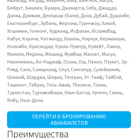
Ашхабад, Багдад, Бахрейн, Баку, Бангкок, Басра,
Бейрут, Бишкек, Бухара, Джакарта, Себу, Джидда,
Дакка, Даммам, Денпасар (Бали), Доха, Дубай, Душанбе,
Екатеринбург, Эрбиль, Фергана, Гуанчжоу, Ханой,
Хошимин, Гонконг, Худжанд, Исфахан, Исламабад,
Кабул, Карачи, Катманду, Казань, Киркук, Керманшах,
Коломбо, Краснодар, Куала-Лумпур, Кувейт, Лахор,
Манила, Медина, Мешхед, Мумбаи, Маскат, Мосул,
Нахичевань, Ан-Наджаф, Осака, Ош, Пекин, Пхукет, Эр-
Рияд, Сана, Самарканд, Сеул, Сингапур, Сулеймания,
Шанхай, Шарджа, Шираз, Тегеран, Эт-Таиф, Тайбэй,
Ташкент, Тебриз, Тель-Авив, Тбилиси, Токио,
Туркестан, Туркменбаши, Улан-Батор, Ургенч, Сиань,
Янбу, Нью-Дели.
ПЕРЕЙТИ К БРОНИРОВАНИЮ
АВИАБИЛЕТОВ
Преимущества