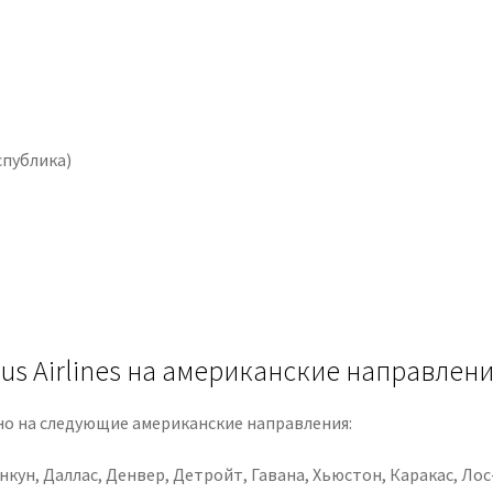
спублика)
us Airlines на американские направлен
жно на следующие американские направления:
анкун, Даллас, Денвер, Детройт, Гавана, Хьюстон, Каракас, Л