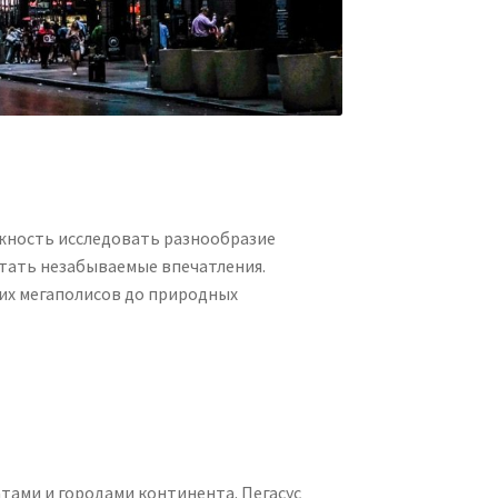
можность исследовать разнообразие
ытать незабываемые впечатления.
ких мегаполисов до природных
атами и городами континента. Пегасус