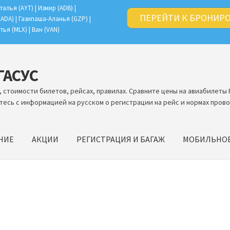
талья (AYT) | Измир (ADB) |
ПЕРЕЙТИ К БРОНИР
(ADA) | Газипаша-Аланья (GZP) |
тья (MLX) | Ван (VAN)
ЕГАСУС
 стоимости билетов, рейсах, правилах. Сравните цены на авиабилеты 
тесь с информацией на русском о регистрации на рейс и нормах прово
НИЕ
АКЦИИ
РЕГИСТРАЦИЯ И БАГАЖ
МОБИЛЬНО