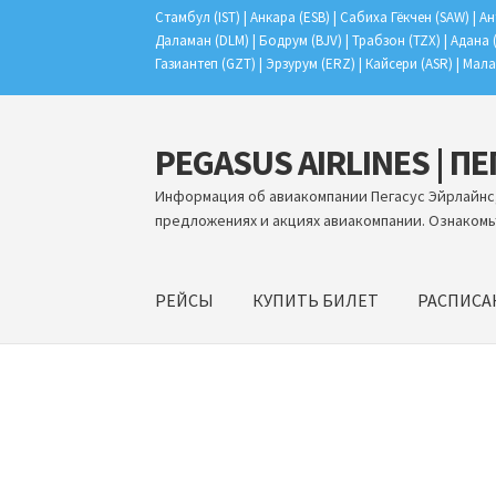
Стамбул (IST) | Анкара (ESB) | Сабиха Гёкчен (SAW) | Ан
Даламан (DLM) | Бодрум (BJV) | Трабзон (TZX) | Адана 
Газиантеп (GZT) | Эрзурум (ERZ) | Кайсери (ASR) | Мала
PEGASUS AIRLINES | П
Перейти
Перейти
к
к
Информация об авиакомпании Пегасус Эйрлайнс,
навигации
содержимому
предложениях и акциях авиакомпании. Ознакомь
РЕЙСЫ
КУПИТЬ БИЛЕТ
РАСПИСА