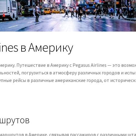
lines в Америку
 Америку. Путешествие в Америку с Pegasus Airlines — это воз
ьностей, погрузиться в атмосферу различных городов и исп
пные рейсы в различные американские города, от историчес
ршрутов
ь маршрутов в Америке, связывая пассажиров с различными шт