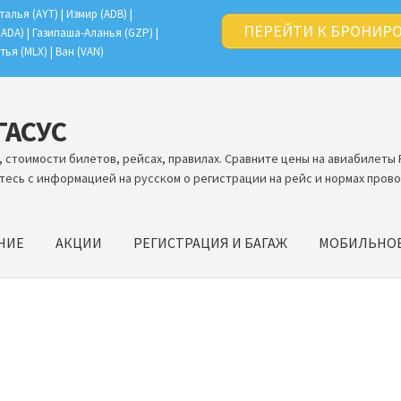
талья (AYT) | Измир (ADB) |
ПЕРЕЙТИ К БРОНИР
(ADA) | Газипаша-Аланья (GZP) |
тья (MLX) | Ван (VAN)
ЕГАСУС
 стоимости билетов, рейсах, правилах. Сравните цены на авиабилеты 
тесь с информацией на русском о регистрации на рейс и нормах прово
НИЕ
АКЦИИ
РЕГИСТРАЦИЯ И БАГАЖ
МОБИЛЬНО