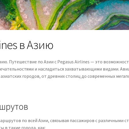
ines в Азию
 Азию. Путешествие по Азии с Pegasus Airlines — это возможно
ечательностями и насладиться захватывающими видами. Авиак
азиатских городов, от древних столиц до современных мегап
ршрутов
 маршрутов по всей Азии, связывая пассажиров с различными с
 в такие города, как: