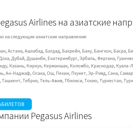
egasus Airlines на азиатские нап
жно на следующие азиатские направления:
ан, Астана, Ашхабад, Багдад, Бахрейн, Баку, Бангкок, Басра, Б
Доха, Дубай, Душанбе, Екатеринбург, Эрбиль, Фергана, Гуанчжо
нду, Казань, Киркук, Керманшах, Коломбо, Краснодар, Куала-Л
ь, Ан-Наджаф, Осака, Ош, Пекин, Пхукет, Эр-Рияд, Сана, Самар
 Ташкент, Тебриз, Тель-Авив, Тбилиси, Токио, Туркестан, Тур
АБИЛЕТОВ
пании Pegasus Airlines