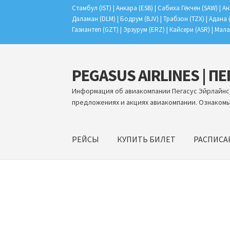
Стамбул (IST) | Анкара (ESB) | Сабиха Гёкчен (SAW) | Ан
Даламан (DLM) | Бодрум (BJV) | Трабзон (TZX) | Адана 
Газиантеп (GZT) | Эрзурум (ERZ) | Кайсери (ASR) | Мала
PEGASUS AIRLINES | П
Перейти
Перейти
к
к
Информация об авиакомпании Пегасус Эйрлайнс,
навигации
содержимому
предложениях и акциях авиакомпании. Ознакомь
РЕЙСЫ
КУПИТЬ БИЛЕТ
РАСПИСА