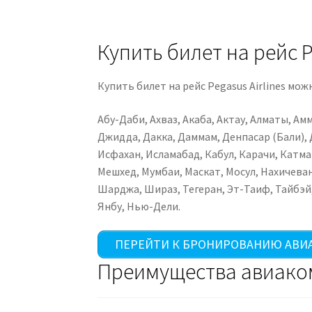
Купить билет на рейс P
Купить билет на рейс Pegasus Airlines мо
Абу-Даби, Ахваз, Акаба, Актау, Алматы, Амм
Джидда, Дакка, Даммам, Денпасар (Бали), 
Исфахан, Исламабад, Кабул, Карачи, Катма
Мешхед, Мумбаи, Маскат, Мосул, Нахичеван
Шарджа, Шираз, Тегеран, Эт-Таиф, Тайбэй,
Янбу, Нью-Дели.
ПЕРЕЙТИ К БРОНИРОВАНИЮ АВИ
Преимущества авиаком