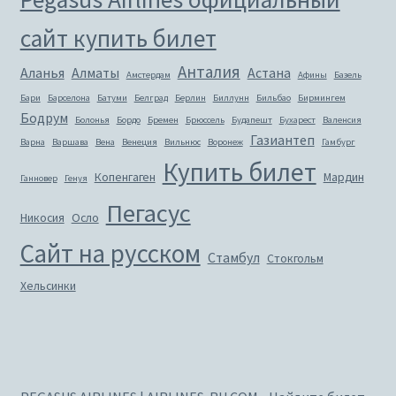
сайт купить билет
Анталия
Аланья
Алматы
Астана
Амстердам
Афины
Базель
Бари
Барселона
Батуми
Белград
Берлин
Биллунн
Бильбао
Бирмингем
Бодрум
Болонья
Бордо
Бремен
Брюссель
Будапешт
Бухарест
Валенсия
Газиантеп
Варна
Варшава
Вена
Венеция
Вильнюс
Воронеж
Гамбург
Купить билет
Копенгаген
Мардин
Ганновер
Генуя
Пегасус
Никосия
Осло
Сайт на русском
Стамбул
Стокгольм
Хельсинки