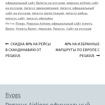
официальный сайт билеты на русском
,
pegasus airlines сайт
на русском
,
пегасус авиакомпания
,
пегасус официальный
сайт на русском
,
пегасус регистрация
,
пегасус рейсы
,
пегасус сайт
,
пегасус эйрлайнс
Меток
flypgs
,
Pegasus Airlines официальный сайт купить
билет
,
Купить билет
,
Никосия
,
Пегасус
,
Сайт на русском
Навигация
Предыдущая
Следующая
СКИДКА 40% НА РЕЙСЫ
40% НА ИЗБРАННЫЕ
запись:
запись:
В СКАНДИНАВИЮ ОТ
МАРШРУТЫ ПО ЕВРОПЕ С
по
PEGASUS
PEGASUS
записям
flypgs
Pegasus Airlines официальный