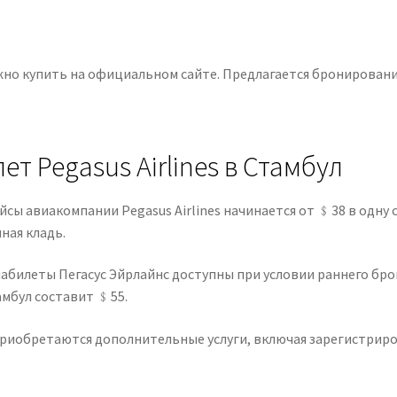
ожно купить на официальном сайте. Предлагается бронирование
т Pegasus Airlines в Стамбул
ы авиакомпании Pegasus Airlines начинается от ﹩38 в одну с
ная кладь.
иабилеты Пегасус Эйрлайнс доступны при условии раннего бр
амбул составит ﹩55.
риобретаются дополнительные услуги, включая зарегистриров