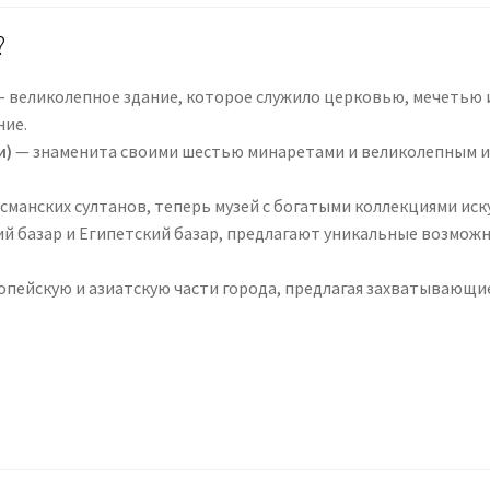
?
 великолепное здание, которое служило церковью, мечетью и 
ние.
и)
— знаменита своими шестью минаретами и великолепным и
манских султанов, теперь музей с богатыми коллекциями иску
й базар и Египетский базар, предлагают уникальные возмож
пейскую и азиатскую части города, предлагая захватывающие