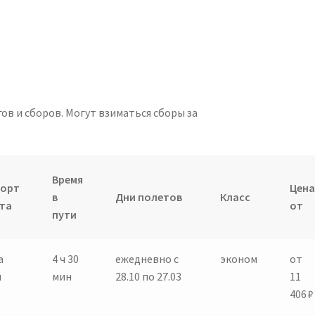
ов и сборов. Могут взиматься сборы за
Время
порт
Цена
в
Дни полетов
Класс
та
от
пути
а
4 ч 30
ежедневно с
эконом
от
н
мин
28.10 по 27.03
11
406 ₽