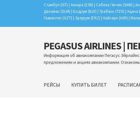
Стамбул (IST) | Анкара (ESB) | Сабиха Гёкчен (SAW) | Ан
Даламан (DLM) | Бодрум (BJV) | Трабзон (TZX) | Адана 
Газиантеп (GZT) | Эрзурум (ERZ) | Кайсери (ASR) | Мала
PEGASUS AIRLINES | П
Перейти
Перейти
к
к
Информация об авиакомпании Пегасус Эйрлайнс,
навигации
содержимому
предложениях и акциях авиакомпании. Ознакомь
РЕЙСЫ
КУПИТЬ БИЛЕТ
РАСПИСА