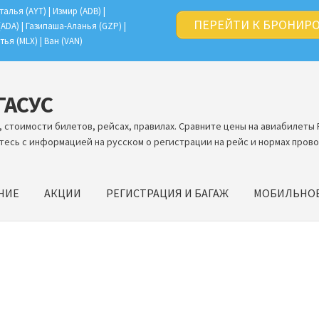
талья (AYT) | Измир (ADB) |
ПЕРЕЙТИ К БРОНИР
(ADA) | Газипаша-Аланья (GZP) |
тья (MLX) | Ван (VAN)
ЕГАСУС
 стоимости билетов, рейсах, правилах. Сравните цены на авиабилеты 
тесь с информацией на русском о регистрации на рейс и нормах прово
НИЕ
АКЦИИ
РЕГИСТРАЦИЯ И БАГАЖ
МОБИЛЬНО