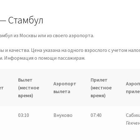
 — Стамбул
амбул из Москвы или из своего аэропорта.
 качества. Цена указана на одного взрослого с учетом налог
и. Информация о помощи пассажирам.
Вылет
Прилет
Аэропорт
Аэро
ет
(местное
(местное
вылета
приле
время)
время)
03:10
Внуково
07:40
Сабих
Гёкче