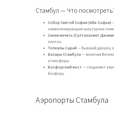
Стамбул — Что посмотреть
Собор Святой Софии (Айя-Софья)
—
символизирующим культурное слия
Синяя мечеть (Султанахмет Джами
плиток.
Топкапы Сарай
— бывший дворец ос
Базары Стамбула
— включая Велики
атмосферы.
Босфорский мост
— соединяет евро
Босфору.
Аэропорты Стамбула